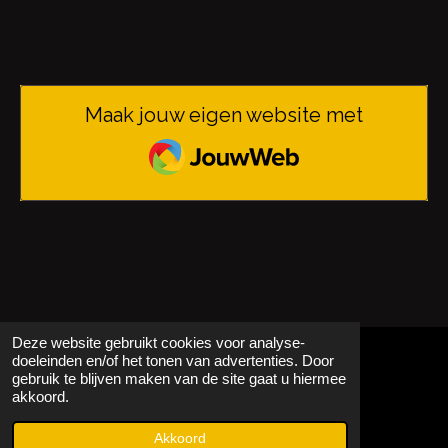
Maak jouw eigen website met
JouwWeb
Deze website gebruikt cookies voor analyse-
doeleinden en/of het tonen van advertenties. Door
gebruik te blijven maken van de site gaat u hiermee
© 2021 - 2026 Bram Aarts | Visual
akkoord.
Powered by
JouwWeb
Akkoord