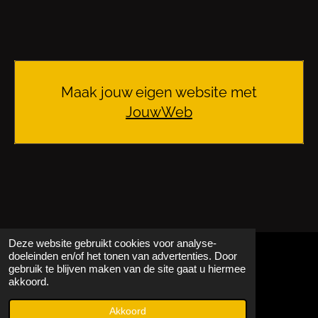
Maak jouw eigen website met
JouwWeb
Deze website gebruikt cookies voor analyse-
doeleinden en/of het tonen van advertenties. Door
gebruik te blijven maken van de site gaat u hiermee
© 2021 - 2026 Bram Aarts | Visual
akkoord.
Powered by
JouwWeb
Akkoord